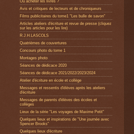
Où acheter les livres ?
Avis et critiques de lecteurs et de chroniqueurs
Films publicitaires du tome1 "Les bulle de savon"
Articles ateliers d'écriture et revue de presse (cliquez
sur les articles pour les lire)
R.J.H.LASCOLS
Quatrièmes de couvertures
Concours photo du tome 1
Montages photo
Séances de dédicace 2020
Séances de dédicace 2021/2022/2023/2024
Atelier d'écriture en école et collège
Messages et ressentis d'élèves après les ateliers
d'écriture
Messages de parents d'élèves des écoles et
collèges
Lieux de la série "Les voyages de Maxime Petit"
Quelques lieux et inspirations de "Une journée avec
Spencer Brooks"
Quelques lieux d'écriture