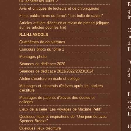
Où acheter les livres ?
E
Avis et critiques de lecteurs et de chroniqueurs
q
Films publicitaires du tome1 "Les bulle de savon"
i
Articles ateliers d'écriture et revue de presse (cliquez
sur les articles pour les lire)
O
R.J.H.LASCOLS
a
Quatrièmes de couvertures
t
I
Concours photo du tome 1
Montages photo
"
Séances de dédicace 2020
p
Séances de dédicace 2021/2022/2023/2024
d
Atelier d'écriture en école et collège
m
Messages et ressentis d'élèves après les ateliers
d'écriture
I
Messages de parents d'élèves des écoles et
s
collèges
s
Lieux de la série "Les voyages de Maxime Petit"
I
Quelques lieux et inspirations de "Une journée avec
Spencer Brooks"
U
Quelques lieux d'écriture