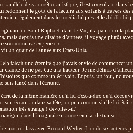
n parallèle de son métier artistique, il est consultant dans le
ui redonnent le goût de la lecture aux enfants à travers des atel
ntervient également dans les médiathèques et les bibliothèqu
riginaire de Saint Raphaël, dans le Var, il a parcouru la pl
ns, mais depuis une dizaine d’années, il voyage plutôt avec 
ire son immense expérience.
l vit un quart de l'année aux Etats-Unis.
Cela faisait une éternité que j’avais envie de commencer u
ar crainte de ne pas être à la hauteur. Je me définis d’aill
’histoires que comme un écrivain.
Et puis, un jour, ne tro
e suis lancé dans l'écriture."
l écrit de la même manière qu'il lit, c'est-à-dire qu'il découv
ur son écran ou dans sa tête, un peu comme si elle lui était d
ensation très étrange ! dévoile-t-il."
l navigue dans l’imaginaire comme en état de transe.
ne master class avec Bernard Werber (l'un de ses auteurs préfé